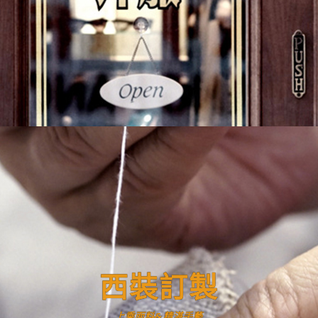
西裝訂製
上乘面料&精湛手藝