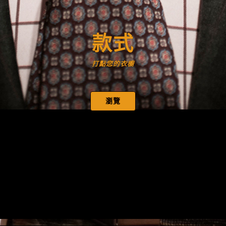
款式
打點您的衣櫥
瀏覽